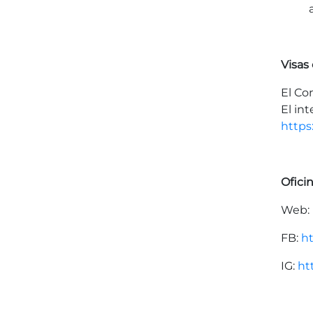
Visas
El Co
El in
https
Ofici
Web:
FB:
h
IG:
ht