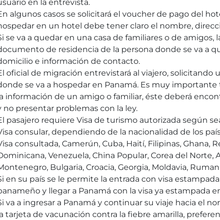
usuario en la entrevista.
En algunos casos se solicitará el voucher de pago del hot
hospedar en un hotel debe tener claro el nombre, direcc
Si se va a quedar en una casa de familiares o de amigos, la
documento de residencia de la persona donde se va a qu
domicilio e información de contacto.
El oficial de migración entrevistará al viajero, solicitando 
donde se va a hospedar en Panamá. Es muy importante t
la información de un amigo o familiar, éste deberá encon
y no presentar problemas con la ley.
El pasajero requiere Visa de turismo autorizada según sea
Visa consular, dependiendo de la nacionalidad de los país
Visa consultada, Camerún, Cuba, Haití, Filipinas, Ghana,
Dominicana, Venezuela, China Popular, Corea del Norte, A
Montenegro, Bulgaria, Croacia, Georgia, Moldavia, Rumani
Si en su país se le permite la entrada con visa estampada, 
panameño y llegar a Panamá con la visa ya estampada en
Si va a ingresar a Panamá y continuar su viaje hacia el n
la tarjeta de vacunación contra la fiebre amarilla, prefer