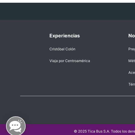
Experiencias
No
Cristóbal Colón
Pre
Viaja por Centroamérica
Mét
Ace
Tér
© 2025 Tica Bus S.A. Todos los der