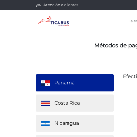
Atención a clientes
La e
Métodos de pag
Efect
Panamá
Costa Rica
Nicaragua